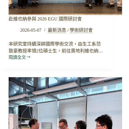
赴維也納參與 2026 EGU 國際研討會
2026-05-07
最新消息
/
學術研討會
本研究室持續深耕國際學術交流，由生工系范
致豪教授率領2位碩士生，前往奧地利維也納…
閱讀全文
赴
維
也
納
參
與
2026
EGU
國
際
研
討