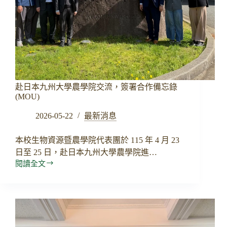
研
討
會
赴日本九州大學農學院交流，簽署合作備忘錄
(MOU)
2026-05-22
最新消息
本校生物資源暨農學院代表團於 115 年 4 月 23
日至 25 日，赴日本九州大學農學院進…
閱讀全文
赴
日
本
九
州
大