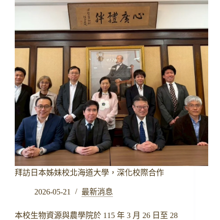
學
農
學
院
交
流，
簽
署
合
作
備
忘
錄
(MOU)
拜訪日本姊妹校北海道大學，深化校際合作
2026-05-21
最新消息
本校生物資源與農學院於 115 年 3 月 26 日至 28