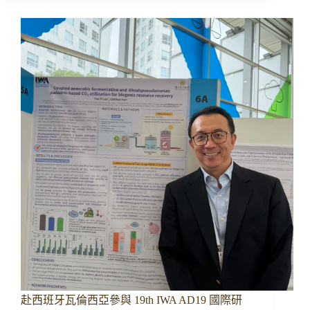
田
到
餐
桌：
跨
域
合
作
讓
食
農
教
育
成
為
最
有
趣
的
永
續
赴西班牙瓦倫西亞參與 19th IWA AD19 國際研