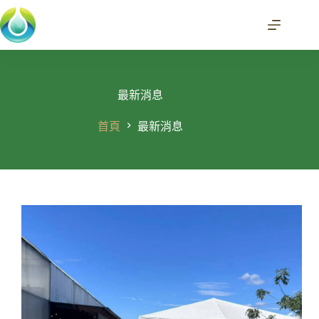
跳
至
主
要
內
容
最新消息
首頁
最新消息