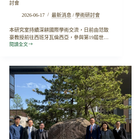
課
討會
堂
2026-06-17
最新消息
/
學術研討會
本研究室持續深耕國際學術交流，日前由范致
豪教授前往西班牙瓦倫西亞，參與第19屆世…
閱讀全文
赴
西
班
牙
瓦
倫
西
亞
參
與
19th
IWA
AD19
國
際