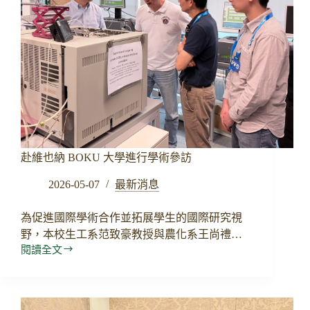
會
赴維也納 BOKU 大學進行學術參訪
2026-05-07
最新消息
為促進國際學術合作並拓展學生的國際研究視
野，本校生工系范致豪教授與農化系王尚禮…
閱讀全文
赴
維
也
納