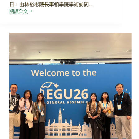
日，由林裕彬院長率領學院學術訪問…
閱讀全文
拜
訪
日
本
姊
妹
校
北
海
道
大
學，
深
化
校
際
合
作