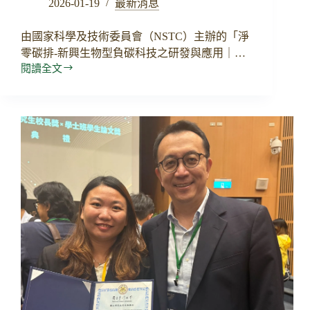
2026-01-19
最新消息
由國家科學及技術委員會（NSTC）主辦的「淨
零碳排-新興生物型負碳科技之研發與應用｜…
閱讀全文
淨
零
碳
排-
新
興
生
物
型
負
碳
科
技
之
研
發
與