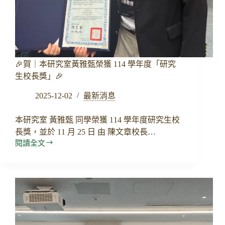
應
用
｜
橫
向
交
🎉賀｜本研究室黃雅甄榮獲 114 學年度「研究
流
生校長獎」🎉
會
議
2025-12-02
最新消息
本研究室 黃雅甄 同學榮獲 114 學年度研究生校
長獎，並於 11 月 25 日 由 陳文章校長…
閱讀全文
🎉
賀
｜
本
研
究
室
黃