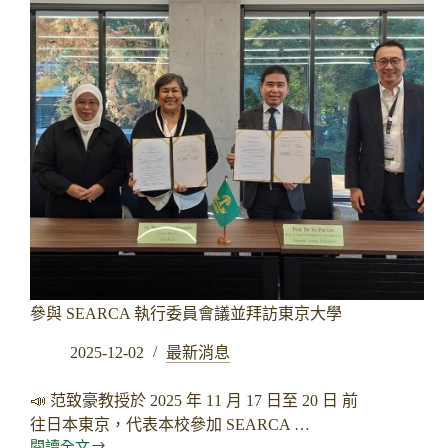
雅
甄
榮
獲
114
學
年
度
「研
究
生
校
長
獎」
🎉
參與 SEARCA 執行委員會議並拜訪東京大學
2025-12-02
最新消息
📣 范致豪教授於 2025 年 11 月 17 日至 20 日 前
往日本東京，代表本校參加 SEARCA …
閱讀全文