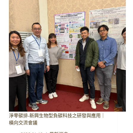
BOKU
大
學
進
行
學
術
參
訪
淨零碳排-新興生物型負碳科技之研發與應用｜
橫向交流會議