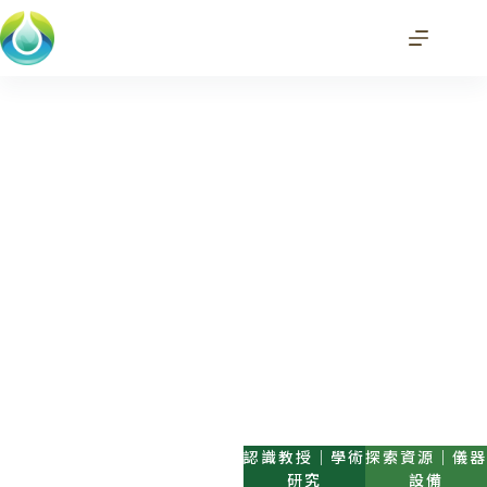
Welcome To
台大生工
研究室
We Are Here To Change The
World
認識教授｜學術
探索資源｜儀器
研究
設備